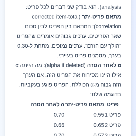
analysis). הוא בודק שני דברים לכל פריט:
מתאם פריט-יתר
(corrected item-total
correlation): המתאם בין הפריט לבין סכום
שאר הפריטים. ערכים גבוהים אומרים שהפריט
"הולך עם הזרם". ערכים נמוכים, מתחת ל-0.30
בערך, מסמנים פריט בעייתי.
α לאחר הסרה
(alpha if deleted): מה הייתה α
אילו היינו מסירות את הפריט הזה. אם הערך
הזה גבוה מ-α הכוללת, הפריט פוגע בעקביות.
בדוגמה שלנו:
פריט
מתאם פריט-יתר
α לאחר הסרה
פריט 1
0.55
0.70
פריט 2
0.65
0.66
פריט 3
0.57
0.70