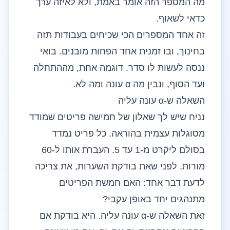
מה המספר הזה אומר באמת, ולא לאיזה ערך
כדאי לשאוף.
זה אחד המספרים הכי שכיחים בעבודות תזה
בחינוך, ובו זמנית אחד הפחות מובנים. בואי
ננסה לעשות לו סדר. דוגמה אחת, מההתחלה
ועד הסוף, ונבין מה α עונה ומה לא.
השאלה ש-α עונה עליה
נניח שיש לך שאלון של חמישה פריטים שמודד
מסוגלות עצמית בהוראה. כל פריט נמדד
בסולם ליקרט מ-1 עד 5. העברת אותו ל-60
מורות. לפני שאת בודקת השערות, את צריכה
לדעת דבר אחד: האם חמשת הפריטים
מתנהגים יחד באופן עקבי?
זאת השאלה ש-α עונה עליה. היא בודקת אם