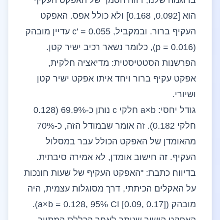
בדוגמה שלנו, רווח הסמך של האפקט העקיף
הוא [0.092, 0.168] ולא כולל אפס. האפקט
העקיף ברור. ובמקביל, c' = 0.055 עדיין מובהק
(p = 0.016), כלומר נשאר רכיב ישיר קטן.
הפרשנות הסטטיסטית: מדיאציה חלקית,
אפקט עקיף ברור ויחד איתו אפקט ישיר קטן
ושיורי.
גודל יחסי: a×b חלקי c נותן כ-69.9% (0.128
חלקי 0.182). זה אומר שבמודל הזה, כ-70%
מהאומדן של האפקט הכולל עבר במסלול
העקיף. זה חישוב אומדן, לא אמירה סיבתית.
בדיווח כתבת: "האפקט העקיף של שעות חונכות
על האקלים הכיתתי, דרך מסוגלות עצמית, היה
מובהק (a×b = 0.128, 95% CI [0.09, 0.17]).