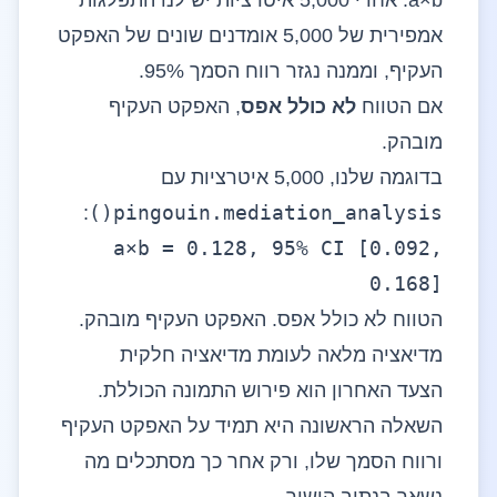
a×b. אחרי 5,000 איטרציות יש לנו התפלגות
אמפירית של 5,000 אומדנים שונים של האפקט
העקיף, וממנה נגזר רווח הסמך 95%.
אם הטווח
לא כולל אפס
, האפקט העקיף
מובהק.
בדוגמה שלנו, 5,000 איטרציות עם
pingouin.mediation_analysis()
:
a×b = 0.128, 95% CI [0.092,
0.168]
הטווח לא כולל אפס. האפקט העקיף מובהק.
מדיאציה מלאה לעומת מדיאציה חלקית
הצעד האחרון הוא פירוש התמונה הכוללת.
השאלה הראשונה היא תמיד על האפקט העקיף
ורווח הסמך שלו, ורק אחר כך מסתכלים מה