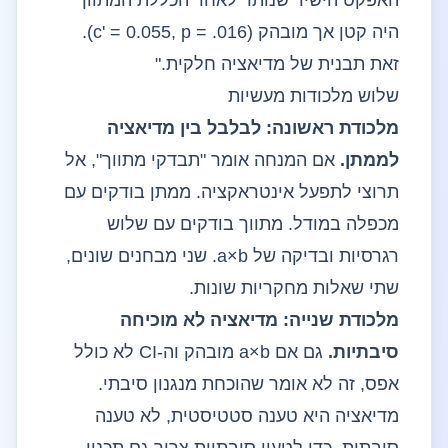
האפקט הישיר שנותר לאחר הכללת המתווך
היה קטן אך מובהק (c' = 0.055, p = .016).
זאת תבנית של מדיאציה חלקית."
שלוש מלכודות מעשיות
מלכודת ראשונה: לבלבל בין מדיאציה
לממתן.
אם המנחה אומר "תבדקי מתווך", אל
תרוצי לתפעל אינטראקציה. ממתן בודקים עם
מכפלה במודל. מתווך בודקים עם שלוש
רגרסיות ובדיקה של a×b. שני מבחנים שונים,
שתי שאלות מחקריות שונות.
מלכודת שנייה: מדיאציה לא מוכיחה
סיבתיות.
גם אם a×b מובהק וה-CI לא כולל
אפס, זה לא אומר שהוכחת מנגנון סיבתי.
מדיאציה היא טענה סטטיסטית, לא טענה