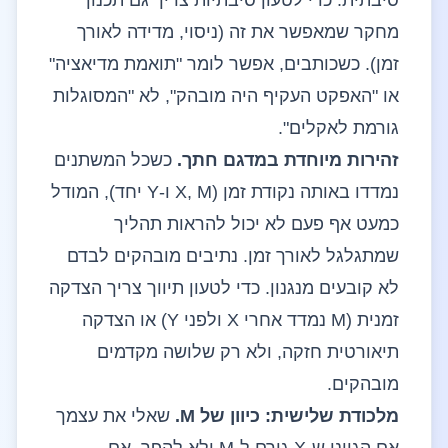
סיבתית. כדי לטעון סיבתיות צריך גם תכנון
מחקר שמאפשר את זה (ניסוי, מדידה לאורך
זמן). כשכותבים, אפשר לומר "תואמת מדיאציה"
או "האפקט העקיף היה מובהק", לא "המסוגלות
גורמת לאקלים".
זהירות מיוחדת במדגם חתך.
כשכל המשתנים
נמדדו באותה נקודת זמן (X, M ו-Y יחד), המודל
כמעט אף פעם לא יכול להראות תהליך
שמתגלגל לאורך זמן. נתיבים מובהקים לבדם
לא קובעים מנגנון. כדי לטעון תיווך צריך הצדקה
זמנית (M נמדד אחרי X ולפני Y) או הצדקה
תיאורטית חזקה, ולא רק שלושה מקדמים
מובהקים.
מלכודת שלישית: כיוון של M.
שאלי את עצמך