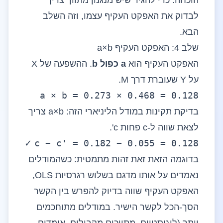
הוכחה. כדי להגיד שיש מנגנון מתווך צריך
לבדוק את האפקט העקיף עצמו, וזה השלב
הבא.
שלב 4: האפקט העקיף a×b
האפקט העקיף הוא
a כפול b
. ההשפעה של X
על Y שעוברת דרך M.
a × b = 0.273 × 0.468 = 0.128
בדיקת תקינות במודל הליניארי הזה: a×b צריך
לצאת שווה ל-c פחות c'.
c − c' = 0.182 − 0.055 = 0.128
✓
בדוגמה הזאת זאת זהות מתמטית: כשהמודלים
נאמדים על אותו מדגם בשלוש רגרסיות OLS,
האפקט העקיף שווה בדיוק להפרש בין הקשר
הסך-הכל לקשר הישיר. במודלים מתוחכמים