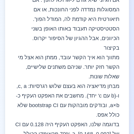
אם הגיוני ש-X גורם ל-M ולא להפך. אם
המסוגלות נמדדה לפני החונכות, או אם
תיאורטית היא קודמת לה, המודל הפוך.
הסטטיסטיקה תעבוד באותו האופן בשני
הכיוונים, אבל ההגיון של הסיפור יקרוס.
בקיצור
מתווך הוא איך הקשר עובד, ממתן הוא אצל מי
הקשר חזק יותר. שניהם משתנים שלישיים,
שאלות שונות.
מבחן מדיאציה הוא בעצם שלוש רגרסיות: c, a,
ו-(b עם c' יחד). מחשבים את האפקט העקיף כ-
a×b, ובודקים מובהקות עם bootstrap CI שלא
כולל אפס.
בדוגמה שלנו, האפקט העקיף היה 0.128 עם CI