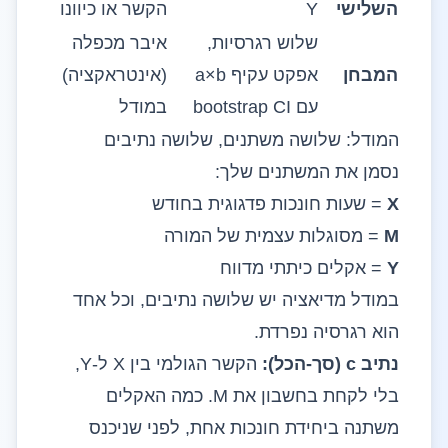
השלישי
Y
הקשר או כיוונו
שלוש רגרסיות,
איבר מכפלה
המבחן
אפקט עקיף a×b
(אינטראקציה)
עם bootstrap CI
במודל
המודל: שלושה משתנים, שלושה נתיבים
נסמן את המשתנים שלך:
X
= שעות חונכות פדגוגית בחודש
M
= מסוגלות עצמית של המורה
Y
= אקלים כיתתי מדווח
במודל מדיאציה יש שלושה נתיבים, וכל אחד
הוא רגרסיה נפרדת.
נתיב c (סך-הכל):
הקשר הגולמי בין X ל-Y,
בלי לקחת בחשבון את M. כמה האקלים
משתנה ביחידת חונכות אחת, לפני שניכנס