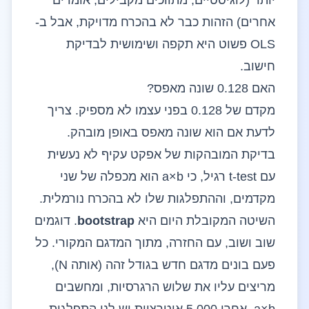
יותר (לוגיסטיים, מתווכים מקבילים, אומדים
אחרים) הזהות כבר לא בהכרח מדויקת, אבל ב-
OLS פשוט היא תקפה ושימושית לבדיקת
חישוב.
האם 0.128 שונה מאפס?
מקדם של 0.128 בפני עצמו לא מספיק. צריך
לדעת אם הוא שונה מאפס באופן מובהק.
בדיקת המובהקות של אפקט עקיף לא נעשית
עם t-test רגיל, כי a×b הוא מכפלה של שני
מקדמים, וההתפלגות שלו לא בהכרח נורמלית.
השיטה המקובלת היום היא
bootstrap
. דוגמים
שוב ושוב, עם החזרה, מתוך המדגם המקורי. כל
פעם בונים מדגם חדש בגודל זהה (אותה N),
מריצים עליו את שלוש הרגרסיות, ומחשבים