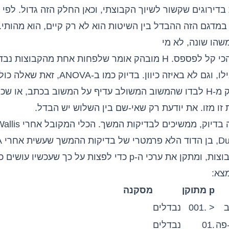
דירוגים שקשור לשיוך הקבוצתי, וכאן החלק הזה גדול. לפי 
במדגם הזה ההבדל בין השיטות הוא לא רק קיים, הוא מהותי.
הו שונה, לא מי
וכאן הנקודה שהכי קל לפספס. H מובהק אומר שלפחות אחת מהקבו
הוא לא אומר אילו, וגם לא באיזה כיוון. בדיוק 
אי אפשר להסיק מ-H לבדו שהמשוב המשולב עדיף על המשוב בכתב, או 
זו מזו. את יודעת רק שאי-שם בין השלוש יש הבדל.
 בדיוק, ממשיכים ל
בדיקות המשך
. הכלי המקוב
משווה כל זוג קבוצות, ומתקן את ערכי ה-p כדי לפצות על כך שעכ
צא:
p מתוקן
מסקנה
ב
< .001
נבדלים
פה
.01
נבדלים