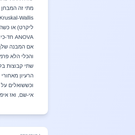
מתי זה המבחן ה
Kruskal-Wallis הוא המבחן לשלוש קבוצות או יותר
ליקרט) או כשה
ANOVA חד-כיוונית.
אם המבנה שלך ש
שתי קבוצות בלת
הרעיון מאחורי
וכששואלים על 
אי-שם, ואז אי