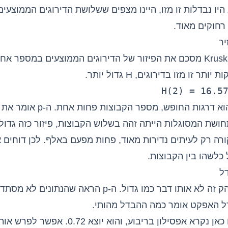
יו נבדלות זו מזו, היינו מצפים ששלושת הדירוגים הממוצעים 
 רחוקים מאוד.
ר
ר זו מזו בדירוגים, H גדול יותר.
H(2) = 16.5
ה-2 בסוגריים הוא דרגות החופש, מספר 
ושת המסוגלות הייתה זהה בשלוש הקבוצות, פיזור כזה גדול 
ורה רק לעיתים נדירות מאוד, פחות מפעם באלף. לכן דוחים
כלשהו בין הקבוצות.
ל
ק זה לא אותו דבר כמו
גדול
. ה-p הראה שהנתונים לא מסת
דל האפקט אומר כמה ההבדל מהותי.
המדד שמתאים כאן נקרא אפסילון בריבוע, והוא יוצא .72