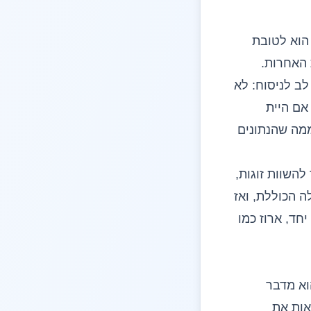
 הוא לטובת
יטות האחרות.
ב לניסוח: לא
 אם היית
ר ממה שהנתונים
לא בגלל שאסור להשוות זוגות,
 הכוללת, ואז
זה בדיוק Kruskal-Wallis ובדיקות Dunn עושים יחד, ארוז כמו
מוצעים. הוא מדבר
אות את