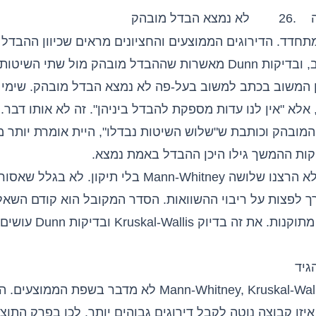
.26
לא נמצא הבדל מובהק
תחדד. הדירוגים הממוצעים והחציונים מראים שכיוון ההבדל
המשוב המשולב, ובדיקות Dunn מאשרות שההבדל מובהק מול שתי הש
ן המשוב בכתב למשוב בעל-פה לא נמצא הבדל מובהק. שימי ל
 אלא "אין לנו עדות מספקת להבדל ביניהן". זה לא אותו דבר.
וצרת אחרי H המובהק וכותבת ש"שלוש השיטות נבדלו", היית אומרת יות
קות ההמשך גילו היכן ההבדל באמת נמצא.
זו גם הסיבה שלא הרצנו שלושה Mann-Whitney בלי תיקון. 
ך לפצות על ריבוי ההשוואות. הסדר המקובל הוא קודם השאלה
השוואות זוגיות מתוקנות. את 
גיד
בדיוק כמו ב-Mann-Whitney, Kruskal-Wallis לא מדבר בשפת המ
יזו קבוצה נוטה לקבל דירוגים גבוהים יותר. לכן בפרק התוצ