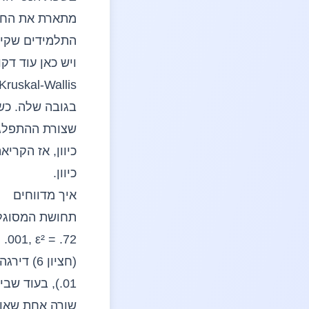
התלמידים שקיב
בגובה שלה. כש
שצורת ההתפלגות
כיוון, אז הקרי
כיוון.
איך מדווחים
.01), בעוד שבין המשוב בכתב למשוב בעל-פה לא נמצא הבדל מובהק (p = .26).
שורה אחת שאומ