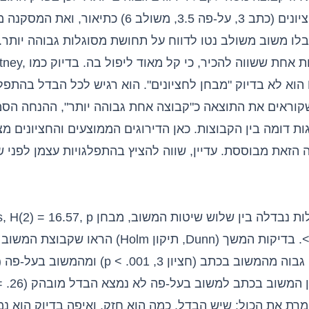
מתארת את החציונים (כתב 3, על-פה 3.5, משולב 6) כתי
לו משוב משולב נטו לדווח על תחושת מסוגלות גבוהה יותר.
ויש כאן עוד דקות אחת ששוו
Kruskal-Wallis הוא לא בדיוק "מבחן לחציונים". הוא רגיש לכל הבדל בהת
קוראים את התוצאה כ"קבוצה אחת גבוהה יותר", ההנחה הסמ
 דומה בין הקבוצות. כאן הדירוגים הממוצעים והחציונים מצ
אה הזאת מבוססת. עדיין, שווה להציץ בהתפלגויות עצמן לפני 
תחושת המסוגלות נבדלה בין שלוש שיטות המשוב, מ
< .001, ε² = .72. בדיקות המשך (Dunn, תיקון Holm) הראו 
רת את הכול: שיש הבדל, כמה הוא חזק, ואיפה בדיוק הוא נמ