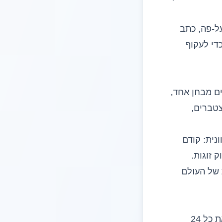
ים. כתב מול על-פה, כתב
כדי לעקוף
ים מבחן אחד,
צטברים,
: קודם
 זוגות.
ים. הוא ה-ANOVA החד-כיוונית של העולם
המהלך מוכר לך מ-Mann-Whitney. תשכחי מהציונים הגולמיים לרגע. קחי את כל 24