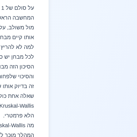
על סולם של 1 עד 7.
מול משולב, על-
אותו קיים מבחן ruskal-Wallis
למה לא להריץ Mann-Whitney שלוש פעמים
לכל מבחן יש ס
הסיכון הזה מבו
והסיכוי שלפחו
זה בדיוק אותו ש
שאלה אחת כולל
הלא פרמטרי.
מה Kruskal-Wallis עושה: שוב, דירוג