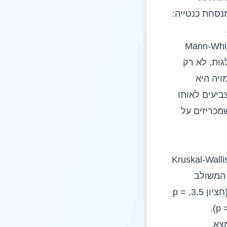
אור, ואת המסקנה מנסחת כנטייה:
ה להכיר, כי קל מאוד ליפול בה. בדיוק כמו Mann-Whitney,
פלגות, לא רק
ויה היא
ביעים לאותו
שמכריזים על
בחן Kruskal-Wallis, H(2) = 16.57, p
שקבוצת המשוב המשולב
(חציון 6) דירגה גבוה מהמשוב בכתב (חציון 3, p < .001) ומהמשוב בעל-פה (חציון 3.5, p =
צא.