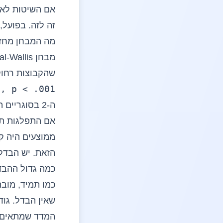
אם השיטות לא ה
זה לזה. בפועל,
מה המבחן מחזי
שהקבוצות רחוקות יות
7, p < .001
אם התפלגות תח
ממוצעים היה ק
הזאת. יש הבדל 
כמה גדול ההבד
כמו תמיד, מובה
שאין הבדל. גו