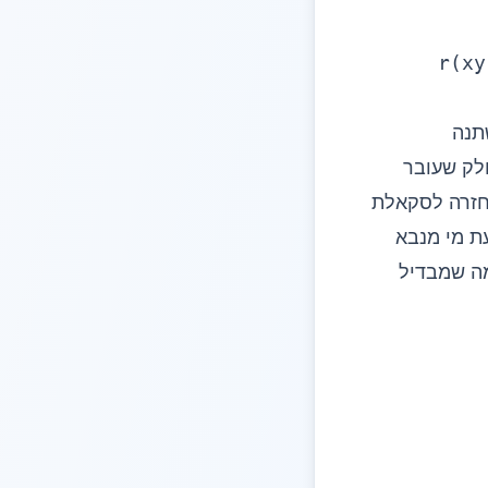
r(xy
נים אותך, z הוא המשתנה
לק שעובר
 y עם z. המכנה מנרמל בחזרה לסקאלת
 וב-y: היא לא קובעת מי מנבא
 חלקי, ומה שמבדיל