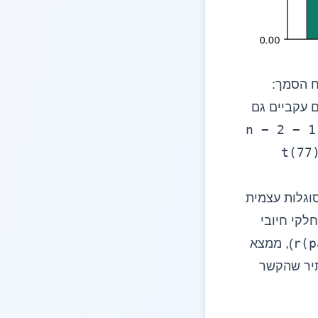
ח הסמך:
ם עקביים גם
n − 2 − 1
t(77
סוגלות עצמית
לקי חיובי
r(p
), ממצא
תיר שהקשר