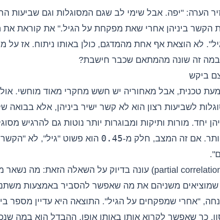
ר הערה: "יפה. אבל שימי לב שגם המסוגלות וגם שביעות הרצ
ת הקשר ביניהן אחרי שאת מפקחת על הגיל." את קוראת את 
". לא הוצאת אף אחת מהמדגם, כולן באותו ניתוח. אז על מה
במה זה שונה מהמתאם שכבר חישבת?
ם ביקש
עת טכנית, אבל מאחוריה יש חשש מחקרי מאוד מוחשי. אול
לות לשביעות רצון הוא לא קשר ישיר ביניהן, אלא בבואה ש
 יחד. מורות ותיקות ומבוגרות יותר נוטות גם להרגיש מסוגל
0.45
ותר. אם זה המצב, חלק מ-
הוא פשוט "גיל", לא "הקשר ב
".
(partial correlation) עונה בדיוק על השאלה הזאת: מה נ
שמוציאים משניהם את מה שאפשר להסביר באמצעות משתנה
חה, "אחרי שמפקחים על הגיל". התוצאה היא עדיין מספר בי
ון, כך שאפשר לקרוא אותו באותו אופן. ההבדל הוא במה שנכ