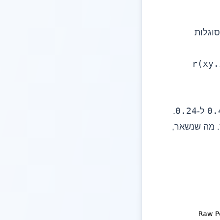
וגלות
r(xy.
0.24
0.
ל-
.
 מה שנשאר,