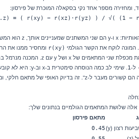
ד, ומחזירה מספר אחד נקי בסקאלה המוכרת של פירסון:
.z) = ( r(xy) − r(xz)·r(yz) ) / √( (1 − 
בלי להיבהל מהאותיות: x ו-y הם שני המשתנים שמעניי
r(xy)
 המונה לוקח את הקשר הגולמי
ומחסיר ממנו את הח
דרך z, כלומר את מכפלת שני המתאמים של x ושל
1
ל-
. שימי לב כמה הנוסחה סימטרית ב-x
את מי, רק "כמה הם קשורים מעבר ל-z". זה בדיוק האופי של מתאם
חלה
 אלה שלושת המתאמים הגולמיים בנתונים שלך:
ג
מתאם פירסון
0.45
0.55