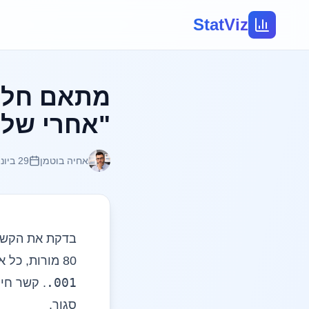
StatViz
מתאם חלק
"אחרי של
אחיה בוטמן
29 ביוני 2026
בדקת את הקשר 
80 מורות, כל אחת מילאה שני שאלונים, והרצת מתאם פירסון. יצא לך
.001
. קשר חי
סגור.