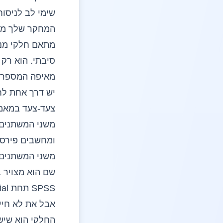
שימי לב לניסוח
המחקר שלך מתא
מתאם חלקי מנק
סיבתי. הוא רק 
מאיפה המספר 
יש דרך אחת לח
צעד-צעד ב
מאמר
משני המשתנים 
ומחשבים פירסו
משני המשתנים 
שם הוא מצויר 
SPSS תחת Analyze > Correlate > Partial.
אבל את לא חיי
החלקי הוא שיש