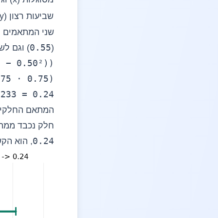
שביעות רצון (y) וגיל (z)
שני המתאמים ה
0.55
(
) וגם לש
1 − 0.50²))
975 · 0.75)
7233 = 0.24
המתאם החלקי 
חלק נכבד ממה 
0.24
, הוא הקש