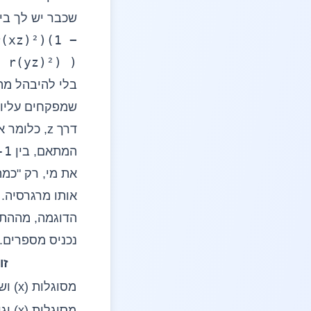
שכבר יש לך בי
r(xz)²)(1 −
r(yz)²) )
שמפקחים עליו.
-1
המתאם, בין
אותו מרגרסיה.
הדוגמה, מההת
נכניס מספרים.
זו
מסוגלות (x) ושביעות רצון (y)
מסוגלות (x) וגיל (z)