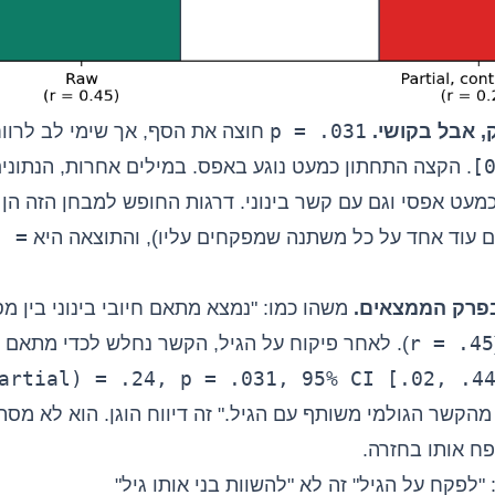
p = .031
ק, אבל בקושי.
חוצה את הסף, אך שימי לב לרוו
[
. הקצה התחתון כמעט נוגע באפס. במילים אחרות, הנתוני
מעט אפסי וגם עם קשר בינוני. דרגות החופש למבחן הזה הן
) =
 עוד אחד על כל משתנה שמפקחים עליו), והתוצאה היא
בפרק הממצאים.
משהו כמו: "נמצא מתאם חיובי בינוני בין מ
r = .45
). לאחר פיקוח על הגיל, הקשר נחלש לכדי מתאם ח
artial) = .24, p = .031, 95% CI [.02, .4
מהקשר הגולמי משותף עם הגיל." זה דיווח הוגן. הוא לא מס
פח אותו בחזרה.
"לפקח על הגיל" זה לא "להשוות בני אותו גיל"